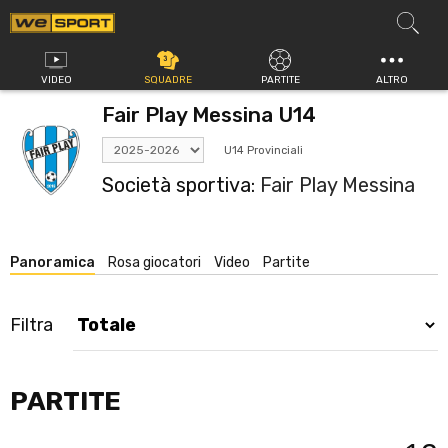
Vai
al
contenuto
VIDEO
SQUADRE
PARTITE
ALTRO
Fair Play Messina U14
U14 Provinciali
Società sportiva:
Fair Play Messina
Panoramica
Rosa giocatori
Video
Partite
Filtra
PARTITE