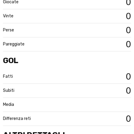
0
Giocate
0
Vinte
0
Perse
0
Pareggiate
GOL
0
Fatti
0
Subiti
Media
0
Differenza reti