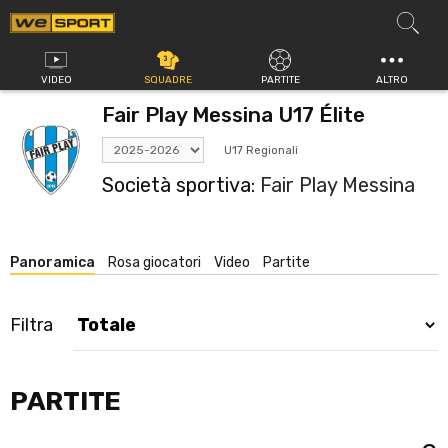
Vai
al
contenuto
VIDEO
SQUADRE
PARTITE
ALTRO
Fair Play Messina U17 Élite
U17 Regionali
Società sportiva:
Fair Play Messina
Panoramica
Rosa giocatori
Video
Partite
Filtra
PARTITE