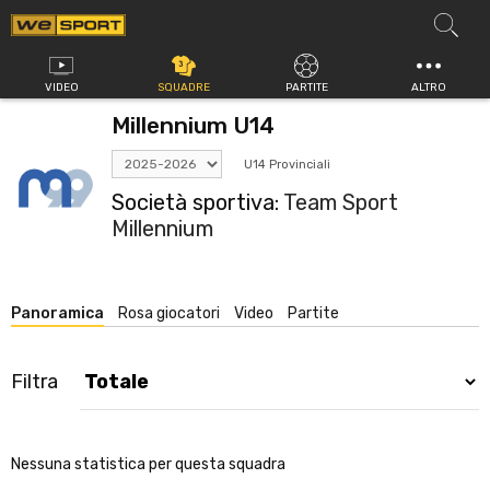
Vai
al
contenuto
VIDEO
SQUADRE
PARTITE
ALTRO
Millennium U14
U14 Provinciali
Società sportiva:
Team Sport
Millennium
Panoramica
Rosa giocatori
Video
Partite
Filtra
Nessuna statistica per questa squadra