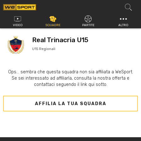
Vai
al
contenuto
VIDEO
SQUADRE
PARTITE
ALTRO
Real Trinacria U15
U15 Regionali
Ops... sembra che questa squadra non sia affiliata a WeSport.
Se sei interessato ad affiliarla, consulta la nostra offerta e
contattaci seguendo il link qui sotto.
AFFILIA LA TUA SQUADRA