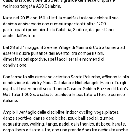
Calabria la X edizione di Swell, la grande kermesse di sport e
wellness targata ASC Calabria.
Nata nel 2015 con 150 atleti, la manifestazione celebra il suo
decimo anniversario con numeri importanti: oltre 1700
partecipanti provenienti da Calabria, Sicilia e, da quest’anno,
anche dall’estero.
Dal 28 al 31 maggio, il Serenè Village di Marina di Cutro tornerà ad
essere il cuore pulsante dell’evento, tra competizioni,
dimostrazioni sportive, spettacoli serali e momenti di
condivisione.
Confermato alla direzione artistica Santo Palumbo, affiancato alla
conduzione da Vicky Maria Catalano e Michelangelo Marino. Tra gli
ospiti attesi, venerdì sera, Tiberio Cosmin, Golden Buzzer di Italia’s
Got Talent 2023, e sabato Gianluca Impastato, attore e comico
italiano.
Ampio il ventaglio delle discipline: indoor cycling, yoga, pilates,
danza sportiva, danze caraibiche, zouk, balli sociali, zumba,
acquafitness, walking, tango, padel, calisthenics, fit boxe, karate,
corpo libero e tanto altro, con una grande finestra dedicata anche