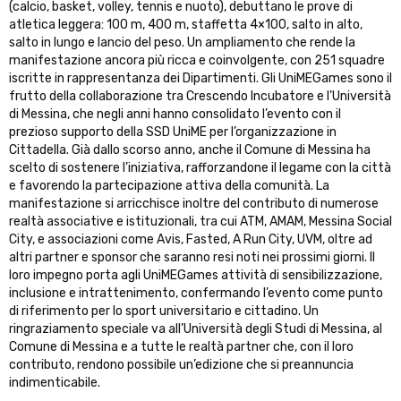
(calcio, basket, volley, tennis e nuoto), debuttano le prove di
atletica leggera: 100 m, 400 m, staffetta 4×100, salto in alto,
salto in lungo e lancio del peso. Un ampliamento che rende la
manifestazione ancora più ricca e coinvolgente, con 251 squadre
iscritte in rappresentanza dei Dipartimenti. Gli UniMEGames sono il
frutto della collaborazione tra Crescendo Incubatore e l’Università
di Messina, che negli anni hanno consolidato l’evento con il
prezioso supporto della SSD UniME per l’organizzazione in
Cittadella. Già dallo scorso anno, anche il Comune di Messina ha
scelto di sostenere l’iniziativa, rafforzandone il legame con la città
e favorendo la partecipazione attiva della comunità. La
manifestazione si arricchisce inoltre del contributo di numerose
realtà associative e istituzionali, tra cui ATM, AMAM, Messina Social
City, e associazioni come Avis, Fasted, A Run City, UVM, oltre ad
altri partner e sponsor che saranno resi noti nei prossimi giorni. Il
loro impegno porta agli UniMEGames attività di sensibilizzazione,
inclusione e intrattenimento, confermando l’evento come punto
di riferimento per lo sport universitario e cittadino. Un
ringraziamento speciale va all’Università degli Studi di Messina, al
Comune di Messina e a tutte le realtà partner che, con il loro
contributo, rendono possibile un’edizione che si preannuncia
indimenticabile.