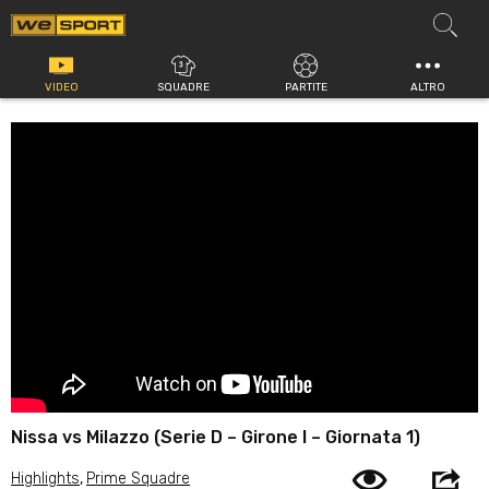
Vai
al
contenuto
VIDEO
SQUADRE
PARTITE
ALTRO
Nissa vs Milazzo (Serie D – Girone I – Giornata 1)
Highlights
,
Prime Squadre