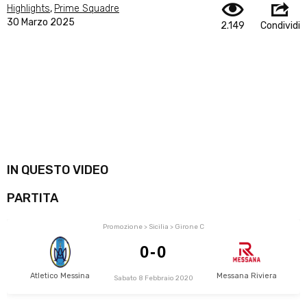
Highlights
,
Prime Squadre
30 Marzo 2025
2.149
Condividi
IN QUESTO VIDEO
PARTITA
Promozione > Sicilia > Girone C
0-0
Atletico Messina
Messana Riviera
Sabato 8 Febbraio 2020