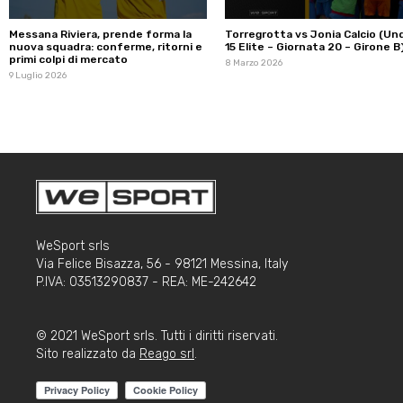
Messana Riviera, prende forma la
Torregrotta vs Jonia Calcio (Un
nuova squadra: conferme, ritorni e
15 Elite – Giornata 20 – Girone B
primi colpi di mercato
8 Marzo 2026
9 Luglio 2026
WeSport srls
Via Felice Bisazza, 56 - 98121 Messina, Italy
P.IVA: 03513290837 - REA: ME-242642
© 2021 WeSport srls. Tutti i diritti riservati.
Sito realizzato da
Reago srl
.