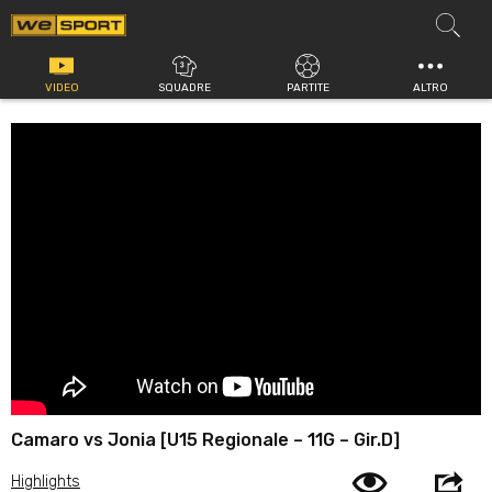
Vai
al
contenuto
VIDEO
SQUADRE
PARTITE
ALTRO
Camaro vs Jonia [U15 Regionale – 11G – Gir.D]
Highlights