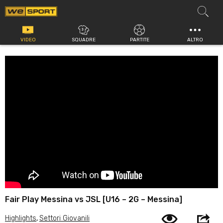
Vai
al
contenuto
VIDEO
SQUADRE
PARTITE
ALTRO
Fair Play Messina vs JSL [U16 – 2G – Messina]
Highlights
,
Settori Giovanili