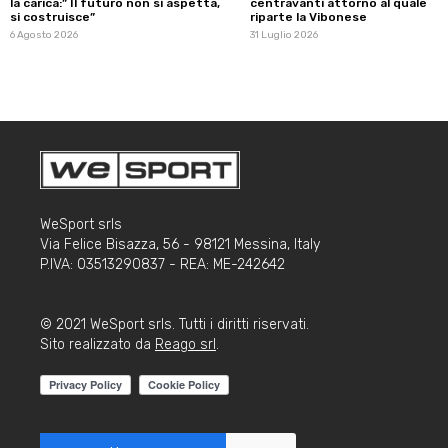
la carica:” Il futuro non si aspetta,
centravanti attorno al quale
si costruisce”
riparte la Vibonese
6 Agosto 2026
31 Luglio 2026
WeSport srls
Via Felice Bisazza, 56 - 98121 Messina, Italy
P.IVA: 03513290837 - REA: ME-242642
© 2021 WeSport srls. Tutti i diritti riservati.
Sito realizzato da
Reago srl
.