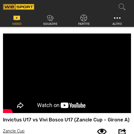
Vai
al
contenuto
VIDEO
SQUADRE
PARTITE
ALTRO
Invictus U17 vs Vivi Bosco U17 (Zancle Cup – Girone A)
Zancle Cup