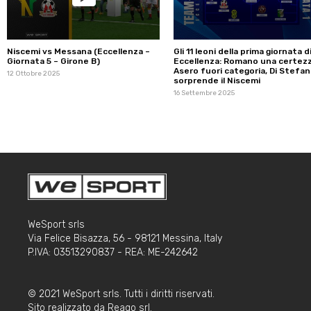
Niscemi vs Messana (Eccellenza –
Gli 11 leoni della prima giornata d
Giornata 5 – Girone B)
Eccellenza: Romano una certezz
Asero fuori categoria, Di Stefa
12 Ottobre 2025
sorprende il Niscemi
16 Settembre 2025
WeSport srls
Via Felice Bisazza, 56 - 98121 Messina, Italy
P.IVA: 03513290837 - REA: ME-242642
© 2021 WeSport srls. Tutti i diritti riservati.
Sito realizzato da
Reago srl
.