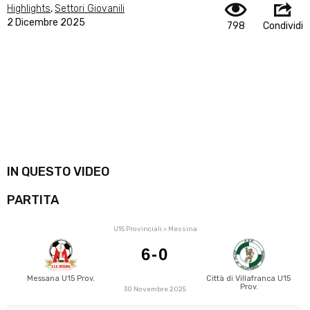
Highlights
,
Settori Giovanili
2 Dicembre 2025
798
Condividi
IN QUESTO VIDEO
PARTITA
U15 Provinciali > Messina
6-0
Messana U15 Prov.
Città di Villafranca U15 
Prov.
30 Novembre 2025