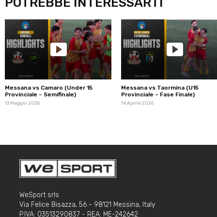
POTREBBE INTERESSARTI
Messana vs Camaro (Under 15
Messana vs Taormina (U15
Provinciale – Semifinale)
Provinciale – Fase Finale)
13 Maggio 2026
14 Aprile 2026
WeSport srls
Via Felice Bisazza, 56 - 98121 Messina, Italy
P.IVA: 03513290837 - REA: ME-242642