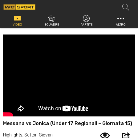
Vai
al
contenuto
VIDEO
SQUADRE
PARTITE
ALTRO
Messana vs Jonica (Under 17 Regionali – Giornata 15)
Highlights
,
Settori Giovanili