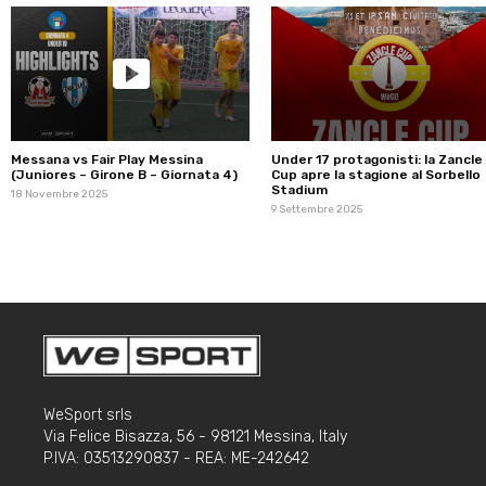
Messana vs Fair Play Messina
Under 17 protagonisti: la Zancle
(Juniores – Girone B – Giornata 4)
Cup apre la stagione al Sorbello
Stadium
18 Novembre 2025
9 Settembre 2025
WeSport srls
Via Felice Bisazza, 56 - 98121 Messina, Italy
P.IVA: 03513290837 - REA: ME-242642