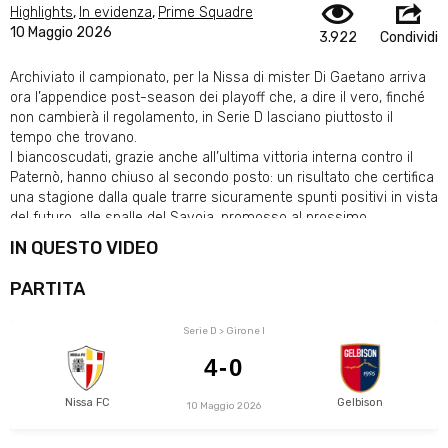
Highlights
,
In evidenza
,
Prime Squadre
10 Maggio 2026
3.922
Condividi
Archiviato il campionato, per la Nissa di mister Di Gaetano arriva
ora l’appendice post-season dei playoff che, a dire il vero, finché
non cambierà il regolamento, in Serie D lasciano piuttosto il
tempo che trovano.
I biancoscudati, grazie anche all’ultima vittoria interna contro il
Paternò, hanno chiuso al secondo posto: un risultato che certifica
una stagione dalla quale trarre sicuramente spunti positivi in vista
del futuro, alle spalle del Savoia, promosso al prossimo
campionato di Serie C.
IN QUESTO VIDEO
Altrettanto esaltante è stato il girone di ritorno della Gelbison che,
a fari spenti, nelle ultime giornate è riuscita a mettere il muso
PARTITA
davanti, conquistando così l’accesso ai playoff.
Serie D > Girone I
4-0
Nissa FC
Gelbison
10 Maggio 2026