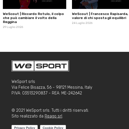
WeScout | Riccardo Rotulo, il colpo
WeScout | Francesco Rapisarda, i
che può cambiare il volto della
valore di chi sposta gli equilibri
Reggina
24 Luglio 2026
29 Luglio 2026
WeSport srls
Via Felice Bisazza, 56 - 98121 Messina, Italy
P.IVA: 03513290837 - REA: ME-242642
© 2021 WeSport srls. Tutti i diritti riservati.
Sito realizzato da
Reago srl
.