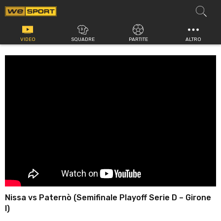
Vai
al
contenuto
VIDEO
SQUADRE
PARTITE
ALTRO
Nissa vs Paternò (Semifinale Playoff Serie D – Girone
I)