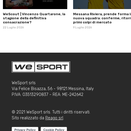
WeScout | Vincenzo Quartarone, la
Messana Riviera, prende forma l
stagione della definitiva
nuova squadra: conferme, ritorn
consacrazione?
primi colpi di mercato
22 Luglio 2026
9 Luglio 2026
WeSport srls
Via Felice Bisazza, 56 - 98121 Messina, Italy
P.IVA: 03513290837 - REA: ME-242642
© 2021 WeSport srls. Tutti i diritti riservati.
Sito realizzato da
Reago srl
.