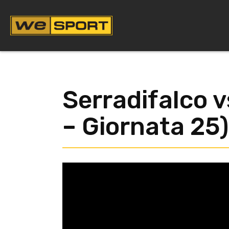
Vai
al
contenuto
Serradifalco 
– Giornata 25)