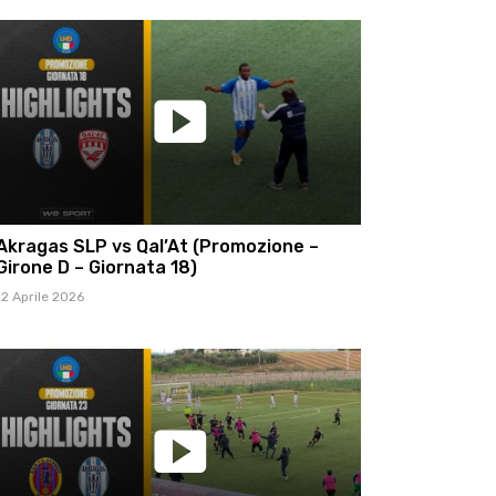
Akragas SLP vs Qal’At (Promozione –
Girone D – Giornata 18)
12 Aprile 2026