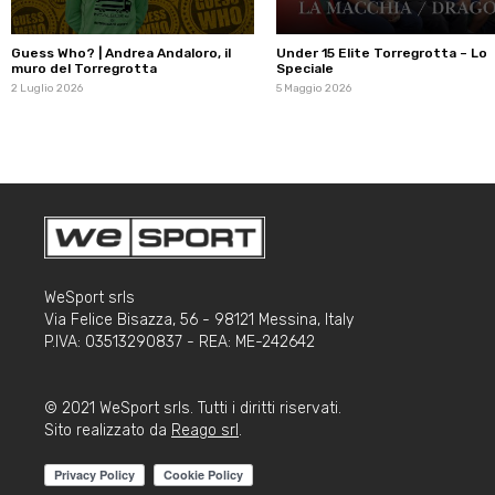
Guess Who? | Andrea Andaloro, il
Under 15 Elite Torregrotta – Lo
muro del Torregrotta
Speciale
2 Luglio 2026
5 Maggio 2026
WeSport srls
Via Felice Bisazza, 56 - 98121 Messina, Italy
P.IVA: 03513290837 - REA: ME-242642
© 2021 WeSport srls. Tutti i diritti riservati.
Sito realizzato da
Reago srl
.