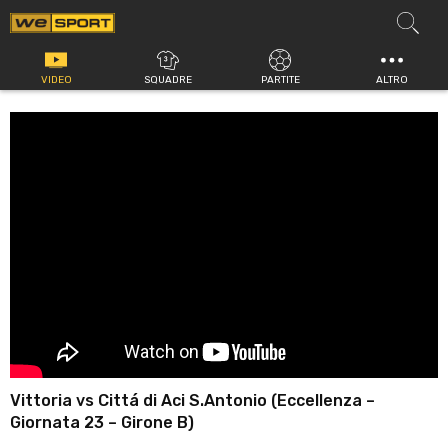
Vai
al
contenuto
VIDEO
SQUADRE
PARTITE
ALTRO
Vittoria vs Cittá di Aci S.Antonio (Eccellenza –
Giornata 23 – Girone B)