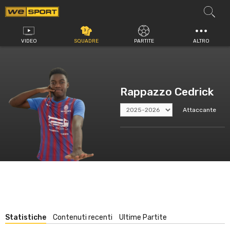
Vai
al
contenuto
VIDEO
SQUADRE
PARTITE
ALTRO
Rappazzo Cedrick
Attaccante
Statistiche
Contenuti recenti
Ultime Partite