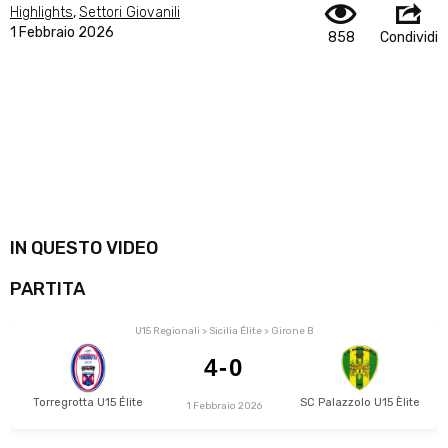
Highlights
,
Settori Giovanili
1 Febbraio 2026
858
Condividi
IN QUESTO VIDEO
PARTITA
U15 Regionali > Sicilia Élite > Girone B
4-0
Torregrotta U15 Élite
SC Palazzolo U15 Èlite
1 Febbraio 2026