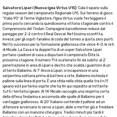
Salvatore Lipari (Nuova Igea Virtus U15)
: Cala il sipario sulla
regular season del campionato Regionale U15. Sul terreno di gioco
“Italia 90″ di Terme Vigliatore, l’Igea Virtus vuole festeggiare il
primo posto cercando la quindicesima vittoria stagionale contro il
Comprensorio del Tindari. Compagine barcellonese reduce dal
pareggio per 2-2 contro il Real Gescal. Nettissima sconfitta,
invece, per gli ospiti fanalino di coda del torneo a quota zero punti.
Netto successo per la formazione giallorossa che vince 4-0; le reti
di Micale, La Cava e la doppietta di un super Salvatore Lipari
portano i padroni di casa a disputare il campionato Èlite la
prossima stagione. Il numero 11 è scatenato fin da subito: al 2’
penetrazione in area di Lipari e destro che scalda i guantoni di un
attento Ballarino. Al 7’ Ancora Lipari, si incaponisce in una
serpentina solitaria prima di battere a rete, Ballarino inchioda il
pallone sulla linea di porta. É una sfida nella sfida quella tra il n.11
igeano ed il porterino ospite che ha fin qui rispedito al mittente
tutti i tentativi igeani. Al 14’ Micale raccoglie una respinta corta
della difesa tindarina e accomoda alle spalle di Ballarino per il
vantaggio giallorosso. Al 20’ Italiano contende il pallone ad un
difensore avversario lo serve a Lipari, abile a metter giù e freddare
Ballarino con un mancino chirurgico. Tredici minuti più tardi il