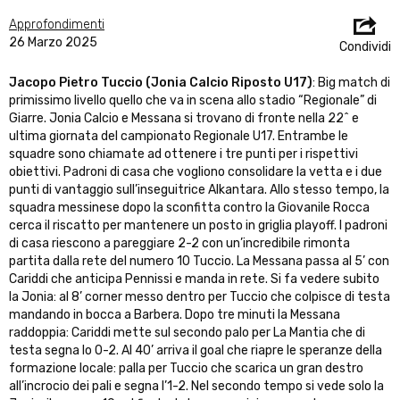
Approfondimenti
26 Marzo 2025
Condividi
Jacopo Pietro Tuccio (Jonia Calcio Riposto U17)
: Big match di
primissimo livello quello che va in scena allo stadio “Regionale” di
Giarre. Jonia Calcio e Messana si trovano di fronte nella 22^ e
ultima giornata del campionato Regionale U17. Entrambe le
squadre sono chiamate ad ottenere i tre punti per i rispettivi
obiettivi. Padroni di casa che vogliono consolidare la vetta e i due
punti di vantaggio sull’inseguitrice Alkantara. Allo stesso tempo, la
squadra messinese dopo la sconfitta contro la Giovanile Rocca
cerca il riscatto per mantenere un posto in griglia playoff. I padroni
di casa riescono a pareggiare 2-2 con un’incredibile rimonta
partita dalla rete del numero 10 Tuccio. La Messana passa al 5’ con
Cariddi che anticipa Pennissi e manda in rete. Si fa vedere subito
la Jonia: al 8’ corner messo dentro per Tuccio che colpisce di testa
mandando in bocca a Barbera. Dopo tre minuti la Messana
raddoppia: Cariddi mette sul secondo palo per La Mantia che di
testa segna lo 0-2. Al 40’ arriva il goal che riapre le speranze della
formazione locale: palla per Tuccio che scarica un gran destro
all’incrocio dei pali e segna l’1-2. Nel secondo tempo si vede solo la