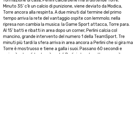
formazione di casa, Perlini calcia bene ma si distende Torre.
Minuto 35’ c’è un calcio di punizione, viene deviato da Modica,
Torre ancora alla respinta. A due minuti dal termine del primo
tempo arriva la rete del vantaggio ospite con Iemmolo; nella
ripresa non cambia la musica: la Game Sport attacca, Torre para.
Al 15’ batti e ribatti in area dopo un corner, Perlini calcia col
mancino, grande intervento del numero 1 della TeamSport. Tre
minuti più tardi la sfera arriva in area ancora a Perlini che si gira ma
Torre è mostruoso e tiene a galla i suoi. Passano 60 secondi e
arriva il colpo di testa e il goal di Perlini che stavolta supera il
portiere e fa 0-2. La TeamSport accorcia al 23’ con la punizione
vincente di Tomarchio ma al 28’ c’è un calcio di rigore per gli ospiti
per una trattenuta in area; dal dischetto Brugaletta segna il tris
ragusano. A dieci minuti dal termine ancora Torre, il migliore degli
etnei, si erge sulla conclusione ravvicinata. Finisce 1-3 per la Game
Sport Ragusa ma Torre si porta sicuramente a casa il premio
come migliore in campo della gara.