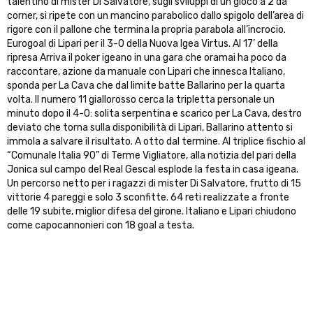
talentino di mister Di Salvatore, sugli sviluppi di un gioco a 2 da
corner, si ripete con un mancino parabolico dallo spigolo dell’area di
rigore con il pallone che termina la propria parabola all’incrocio.
Eurogoal di Lipari per il 3-0 della Nuova Igea Virtus. Al 17’ della
ripresa Arriva il poker igeano in una gara che oramai ha poco da
raccontare, azione da manuale con Lipari che innesca Italiano,
sponda per La Cava che dal limite batte Ballarino per la quarta
volta. Il numero 11 giallorosso cerca la tripletta personale un
minuto dopo il 4-0: solita serpentina e scarico per La Cava, destro
deviato che torna sulla disponibilità di Lipari, Ballarino attento si
immola a salvare il risultato. A otto dal termine. Al triplice fischio al
“Comunale Italia 90” di Terme Vigliatore, alla notizia del pari della
Jonica sul campo del Real Gescal esplode la festa in casa igeana.
Un percorso netto per i ragazzi di mister Di Salvatore, frutto di 15
vittorie 4 pareggi e solo 3 sconfitte. 64 reti realizzate a fronte
delle 19 subite, miglior difesa del girone. Italiano e Lipari chiudono
come capocannonieri con 18 goal a testa.