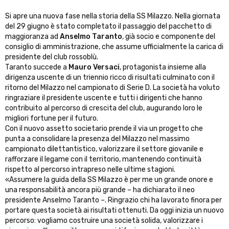
Si apre una nuova fase nella storia della SS Milazzo. Nella giornata
del 29 giugno è stato completato il passaggio del pacchetto di
maggioranza ad
Anselmo Taranto
, già socio e componente del
consiglio di amministrazione, che assume ufficialmente la carica di
presidente del club rossoblù.
Taranto succede a
Mauro Versaci
, protagonista insieme alla
dirigenza uscente di un triennio ricco di risultati culminato con il
ritorno del Milazzo nel campionato di Serie D. La società ha voluto
ringraziare il presidente uscente e tutti i dirigenti che hanno
contribuito al percorso di crescita del club, augurando loro le
migliori fortune per il futuro.
Con il nuovo assetto societario prende il via un progetto che
punta a consolidare la presenza del Milazzo nel massimo
campionato dilettantistico, valorizzare il settore giovanile e
rafforzare il legame con il territorio, mantenendo continuità
rispetto al percorso intrapreso nelle ultime stagioni.
«Assumere la guida della SS Milazzo è per me un grande onore e
una responsabilità ancora più grande – ha dichiarato il neo
presidente Anselmo Taranto –. Ringrazio chi ha lavorato finora per
portare questa società ai risultati ottenuti. Da oggi inizia un nuovo
percorso: vogliamo costruire una società solida, valorizzare i