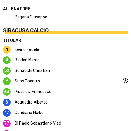
ALLENATORE
Pagana Giuseppe
SIRACUSA CALCIO
TITOLARI
1
Iovino Fedele
4
Baldan Marco
52
Bonacchi Christian
6
Suhs Joaquin
63
Pistolesi Francesco
8
Acquadro Alberto
17
Candiano Maiko
77
Di Paolo Sebastiano Vlad