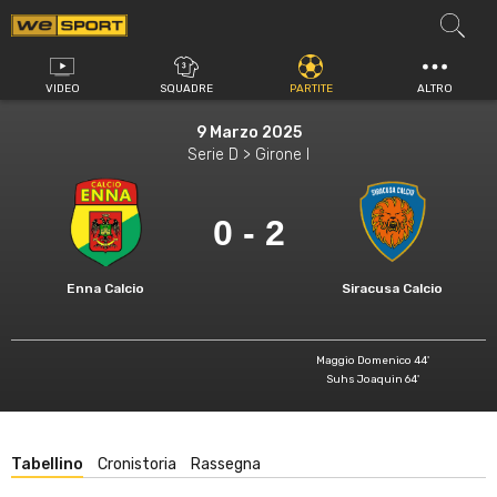
Vai
al
contenuto
VIDEO
SQUADRE
PARTITE
ALTRO
9 Marzo 2025
Serie D > Girone I
0 - 2
Enna Calcio
Siracusa Calcio
Maggio Domenico 44'
Suhs Joaquin 64'
Tabellino
Cronistoria
Rassegna