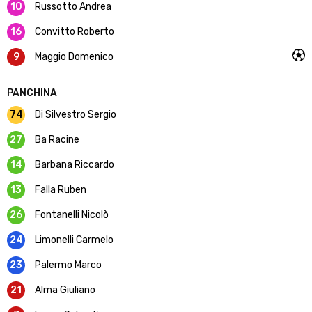
10
Russotto Andrea
16
Convitto Roberto
9
Maggio Domenico
PANCHINA
74
Di Silvestro Sergio
27
Ba Racine
14
Barbana Riccardo
13
Falla Ruben
26
Fontanelli Nicolò
24
Limonelli Carmelo
23
Palermo Marco
21
Alma Giuliano