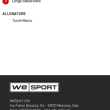
7
Longo Sebastiano
ALLENATORE
Turati Marco
WeSport srls
Via Felice Bisazza, 56 - 98121 Messina, Italy