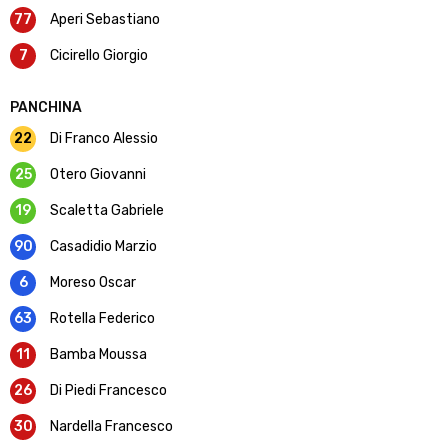
77
Aperi Sebastiano
7
Cicirello Giorgio
PANCHINA
22
Di Franco Alessio
25
Otero Giovanni
19
Scaletta Gabriele
90
Casadidio Marzio
6
Moreso Oscar
63
Rotella Federico
11
Bamba Moussa
26
Di Piedi Francesco
30
Nardella Francesco