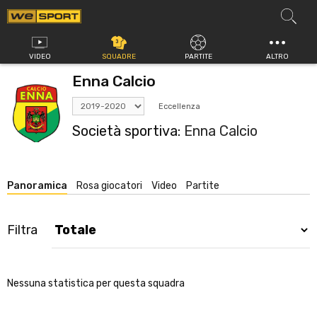
Vai
al
contenuto
VIDEO
SQUADRE
PARTITE
ALTRO
Enna Calcio
Eccellenza
Società sportiva:
Enna Calcio
Panoramica
Rosa giocatori
Video
Partite
Filtra
Nessuna statistica per questa squadra