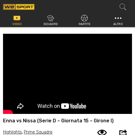
Vai
al
contenuto
VIDEO
SQUADRE
PARTITE
ALTRO
Enna vs Nissa (Serie D – Giornata 15 – Girone I)
Highlights
,
Prime Squadre