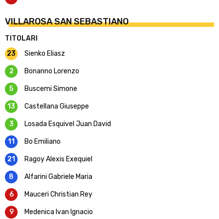
VILLAROSA SAN SEBASTIANO
TITOLARI
23
Sienko Eliasz
2
Bonanno Lorenzo
5
Buscemi Simone
13
Castellana Giuseppe
3
Losada Esquivel Juan David
11
Bo Emiliano
21
Ragoy Alexis Exequiel
8
Alfarini Gabriele Maria
6
Mauceri Christian Rey
9
Medenica Ivan Ignacio