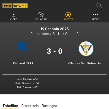
Vai
al
contenuto
VIDEO
SQUADRE
PARTITE
ALTRO
19 Gennaio 2025
Promozione > Sicilia > Girone C
3 - 0
Kamarat 1972
Villarosa San Sebastiano
Noto Alexandro 13'
Serio Gioacchino 34'
Baio Bernardo 63'
Tabellino
Cronistoria
Rassegna