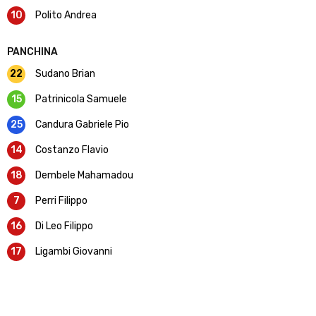
10
Polito Andrea
PANCHINA
22
Sudano Brian
15
Patrinicola Samuele
25
Candura Gabriele Pio
14
Costanzo Flavio
18
Dembele Mahamadou
7
Perri Filippo
16
Di Leo Filippo
17
Ligambi Giovanni