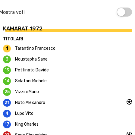
Mostra voti
KAMARAT 1972
TITOLARI
1
Tarantino Francesco
3
Moustapha Sane
19
Pettinato Davide
14
Sclafani Michele
25
Vizzini Mario
21
Noto Alexandro
4
Lupo Vito
17
King Charles