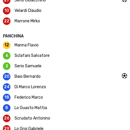
27
Serio Gioacchino
10
Velardi Claudio
22
Marrone Mirko
PANCHINA
12
Manna Flavio
6
Sclafani Salvatore
2
Serio Samuele
20
Baio Bernardo
24
Di Marco Lorenzo
18
Federico Marco
8
Lo Guasto Mattia
26
Scrudato Antonino
29
Lo Groi Gabriele