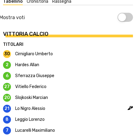
Tabellino
Cronistoria
Rassegna
Mostra voti
VITTORIA CALCIO
TITOLARI
30
Cirnigliaro Umberto
2
Hardes Allan
6
Sferrazza Giuseppe
27
Vitiello Federico
20
Slojkoski Marcian
21
Lo Nigro Alessio
8
Leggio Lorenzo
7
Lucarelli Maximiliano