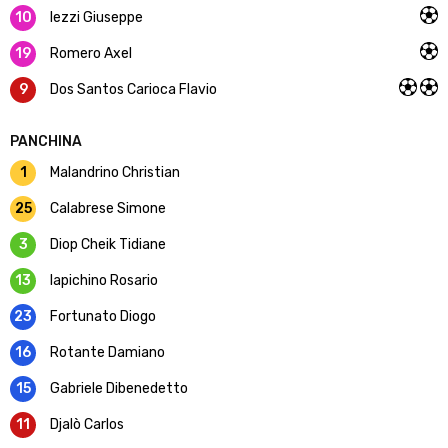
10
Iezzi Giuseppe
19
Romero Axel
9
Dos Santos Carioca Flavio
PANCHINA
1
Malandrino Christian
25
Calabrese Simone
3
Diop Cheik Tidiane
13
Iapichino Rosario
23
Fortunato Diogo
16
Rotante Damiano
15
Gabriele Dibenedetto
11
Djalò Carlos