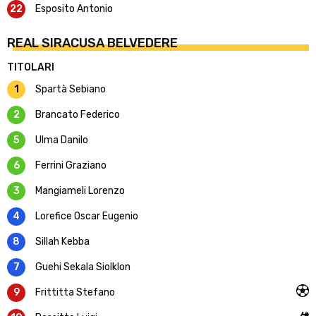
22
Esposito Antonio
REAL SIRACUSA BELVEDERE
TITOLARI
1
Spartà Sebiano
2
Brancato Federico
5
Ulma Danilo
6
Ferrini Graziano
3
Mangiameli Lorenzo
4
Lorefice Oscar Eugenio
8
Sillah Kebba
7
Guehi Sekala Siolklon
9
Frittitta Stefano