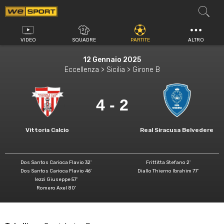
Vai
al
contenuto
VIDEO
SQUADRE
PARTITE
ALTRO
12 Gennaio 2025
Eccellenza > Sicilia > Girone B
4 - 2
Vittoria Calcio
Real Siracusa Belvedere
Dos Santos Carioca Flavio 32'
Frittitta Stefano 2'
Dos Santos Carioca Flavio 46'
Diallo Thierno Ibrahim 77'
Iezzi Giuseppe 57'
Romero Axel 80'