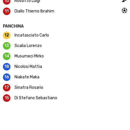
10
Rossitto Luigi
11
Diallo Thierno Ibrahim
PANCHINA
12
Incatasciato Carlo
13
Scalia Lorenzo
14
Musumeci Mirko
18
Nicolosi Mattia
16
Niakate Maka
17
Sinatra Rosario
15
Di Stefano Sebastiano