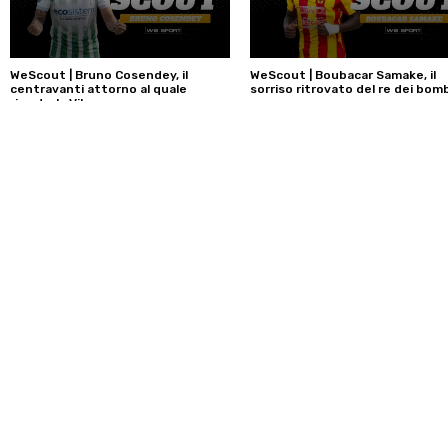
WeScout | Bruno Cosendey, il
WeScout | Boubacar Samake, il
centravanti attorno al quale
sorriso ritrovato del re dei bom
riparte la Vibonese
16 Luglio 2026
31 Luglio 2026
WeSport srls
Via Felice Bisazza, 56 - 98121 Messina, Italy
P.IVA: 03513290837 - REA: ME-242642
© 2021 WeSport srls. Tutti i diritti riservati.
Sito realizzato da
Reago srl
.