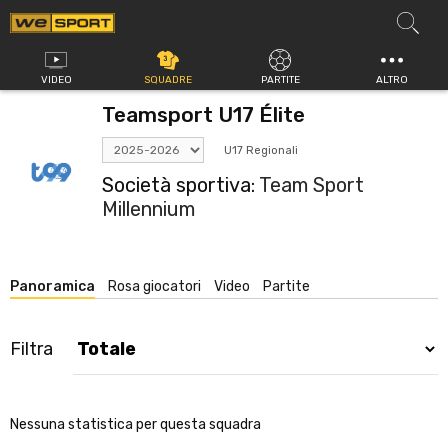
Vai
al
contenuto
VIDEO
SQUADRE
PARTITE
ALTRO
Teamsport U17 Élite
U17 Regionali
Società sportiva:
Team Sport
Millennium
Panoramica
Rosa giocatori
Video
Partite
Filtra
Nessuna statistica per questa squadra