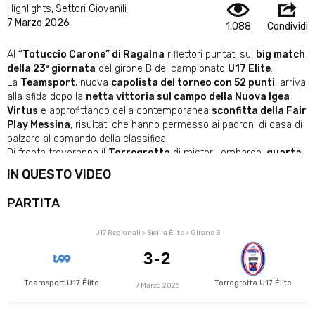
Highlights
,
Settori Giovanili
7 Marzo 2026
1.088
Condividi
Al
“Totuccio Carone” di Ragalna
riflettori puntati sul
big match
della 23ª giornata
del girone B del campionato
U17 Elite
.
La
Teamsport
, nuova
capolista del torneo con 52 punti
, arriva
alla sfida dopo la
netta vittoria sul campo della Nuova Igea
Virtus
e approfittando della contemporanea
sconfitta della Fair
Play Messina
, risultati che hanno permesso ai padroni di casa di
balzare al comando della classifica.
Di fronte troveranno il
Torregrotta
di mister Lombardo,
quarta
forza del campionato
, reduce dal
successo per 2-1 al “Pietro
IN QUESTO VIDEO
Gangemi” contro la Game Sport Ragusa
, vittoria che ha
consentito ai rossoblù di
blindare matematicamente la
PARTITA
qualificazione ai playoff
.
Una sfida di grande livello tra due squadre protagoniste della
U17 Regionali > Sicilia Élite > Girone B
stagione: da un lato la Teamsport determinata a
difendere il
primato
, dall’altro un Torregrotta che, forte della serenità data dal
3-2
traguardo playoff già raggiunto, proverà a
misurarsi a viso
aperto contro la capolista
.
Teamsport U17 Élite
Torregrotta U17 Élite
7 Marzo 2026