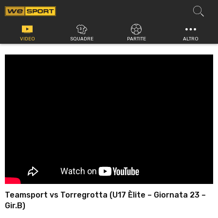
Vai
al
contenuto
VIDEO
SQUADRE
PARTITE
ALTRO
Teamsport vs Torregrotta (U17 Èlite – Giornata 23 –
Gir.B)