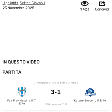
Highlights
,
Settori Giovanili
23 Novembre 2025
1.423
Condividi
IN QUESTO VIDEO
PARTITA
U17 Regionali > Sicilia Élite > Girone B
3-1
Fair Play Messina U17 
Katane Soccer U17 Élite
Élite
23 Novembre 2025