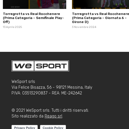
Torregrotta vs Real Rocchenere
Torregrotta vs Real Rocchener
(Prima Categoria – Semifinale Play-
(Prima Categoria – Giornata 6 –
Off)
Girone D)
13 Aprile 2025
3 Novembre 2024
WeSport srls
Via Felice Bisazza, 56 - 98121 Messina, Italy
P.IVA: 03513290837 - REA: ME-242642
© 2021 WeSport srls. Tutti i diritti riservati.
Sito realizzato da
Reago srl
.