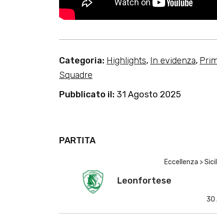
Categoria:
Highlights
,
In evidenza
,
Pri
Squadre
Pubblicato il:
31 Agosto 2025
PARTITA
Eccellenza > Sici
Leonfortese
30