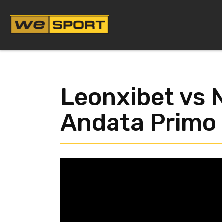
Vai
al
contenuto
Leonxibet vs N
Andata Primo 