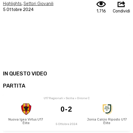
Highlights
,
Settori Giovanili
5 Ottobre 2024
1.716
Condividi
IN QUESTO VIDEO
PARTITA
U17 Regionali > Sicilia > Girone C
0-2
Nuova Igea Virtus U17 
Jonia Calcio Riposto U17 
Élite
Èlite
5 Ottobre 2024