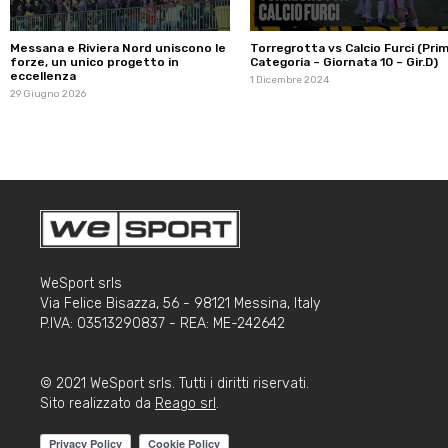
Messana e Riviera Nord uniscono le
Torregrotta vs Calcio Furci (Pri
forze, un unico progetto in
Categoria – Giornata 10 – Gir.D)
eccellenza
1 Dicembre 2024
29 Giugno 2026
WeSport srls
Via Felice Bisazza, 56 - 98121 Messina, Italy
P.IVA: 03513290837 - REA: ME-242642
© 2021 WeSport srls. Tutti i diritti riservati.
Sito realizzato da
Reago srl
.