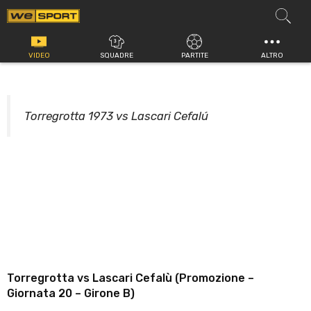
Vai
al
contenuto
VIDEO
SQUADRE
PARTITE
ALTRO
Torregrotta 1973 vs Lascari Cefalú
Torregrotta vs Lascari Cefalù (Promozione –
Giornata 20 – Girone B)