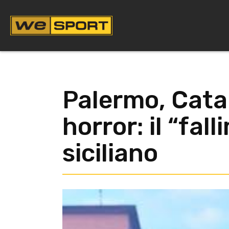
Vai
al
contenuto
Palermo, Cata
horror: il “fal
siciliano