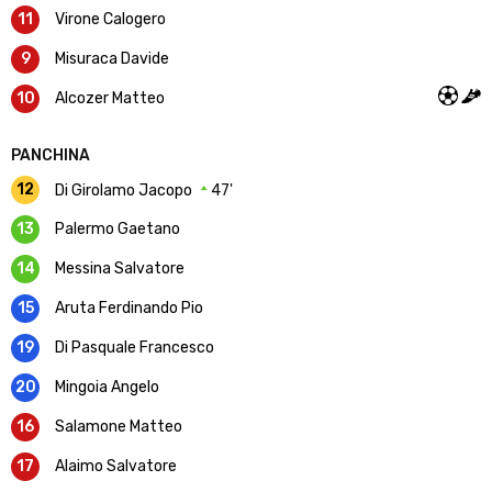
11
Virone Calogero
9
Misuraca Davide
10
Alcozer Matteo
PANCHINA
12
Di Girolamo Jacopo
47'
13
Palermo Gaetano
14
Messina Salvatore
15
Aruta Ferdinando Pio
19
Di Pasquale Francesco
20
Mingoia Angelo
16
Salamone Matteo
17
Alaimo Salvatore