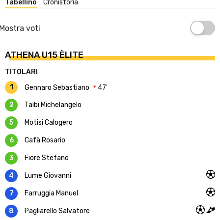
Tabellino
Cronistoria
Mostra voti
ATHENA U15 ÈLITE
TITOLARI
1
Gennaro Sebastiano
47'
2
Taibi Michelangelo
5
Motisi Calogero
6
Cafà Rosario
3
Fiore Stefano
4
Lume Giovanni
7
Farruggia Manuel
8
Pagliarello Salvatore