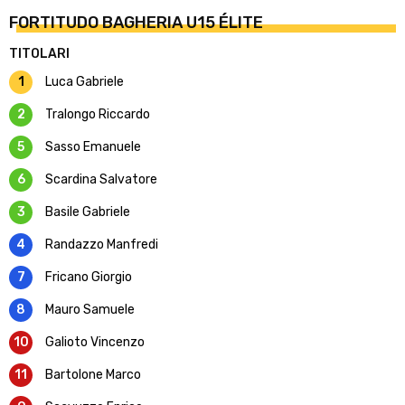
FORTITUDO BAGHERIA U15 ÉLITE
TITOLARI
1
Luca Gabriele
2
Tralongo Riccardo
5
Sasso Emanuele
6
Scardina Salvatore
3
Basile Gabriele
4
Randazzo Manfredi
7
Fricano Giorgio
8
Mauro Samuele
10
Galioto Vincenzo
11
Bartolone Marco