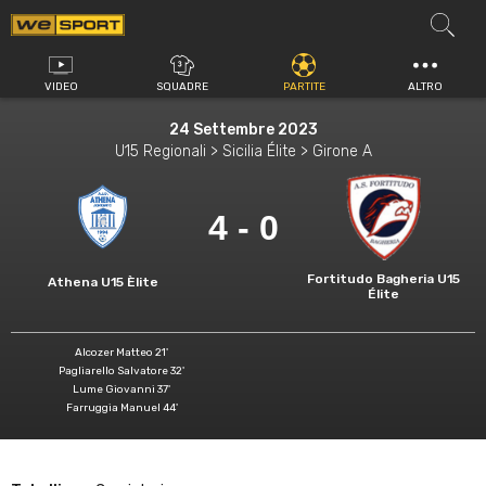
Vai
al
contenuto
VIDEO
SQUADRE
PARTITE
ALTRO
24 Settembre 2023
U15 Regionali > Sicilia Élite > Girone A
4 - 0
Fortitudo Bagheria U15
Athena U15 Èlite
Élite
Alcozer Matteo 21'
Pagliarello Salvatore 32'
Lume Giovanni 37'
Farruggia Manuel 44'