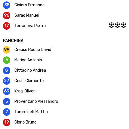
35
Ciniero Ermanno
96
Sarao Manuel
17
Terranova Pietro
PANCHINA
99
Creuso Rocco David
6
Marino Antonio
8
Cittadino Andrea
27
Crisci Clemente
69
Kragl Oliver
5
Provenzano Alessandro
7
Tumminelli Mattia
19
Ciprio Bruno