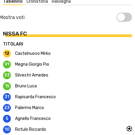
Tabellino
Cronistoria
Rassegna
Mostra voti
NISSA FC
TITOLARI
12
Castelnuovo Mirko
91
Megna Giorgio Pio
33
Silvestri Amedeo
15
Bruno Luca
31
Rapisarda Francesco
23
Palermo Marco
5
Agnello Francesco
10
Rotulo Riccardo