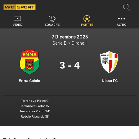
Vai
al
contenuto
VIDEO
SQUADRE
PARTITE
ALTRO
7 Dicembre 2025
Serie D > Girone I
3 - 4
Enna Calcio
Nissa FC
Terranova Pietro 9'
Terranova Pietro 15'
Terranova Pietro 24'
Rotulo Riccardo 33'