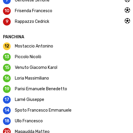
7
Genovese Simone
10
Frisenda Francesco
9
Rappazzo Cedrick
PANCHINA
12
Mostaccio Antonino
13
Piccolo Nicolò
15
Venuto Giacomo Karol
16
Loria Massimiliano
19
Parisi Emanuele Benedetto
17
Larné Giuseppe
14
Spoto Francesco Emmanuele
18
Ullo Francesco
20
Magaudda Matteo