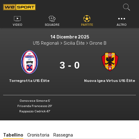
Vai
al
contenuto
VIDEO
SQUADRE
PARTITE
ALTRO
14 Dicembre 2025
U15 Regionali > Sicilia Élite > Girone B
3 - 0
Torregrotta U15 Élite
Nuova Igea Virtus U15 Èlite
Genovese Simone 5'
Frisenda Francesco 29'
Rappazzo Cedrick 47'
Tabellino
Cronistoria
Rassegna