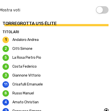
Mostra voti
TORREGROTTA U15 ÉLITE
TITOLARI
1
Andaloro Andrea
2
Citti Simone
5
La Rosa Pietro Pio
6
Costa Federico
3
Giannone Vittorio
11
Crisafulli Emanuele
8
Russo Manuel
4
Amato Christian