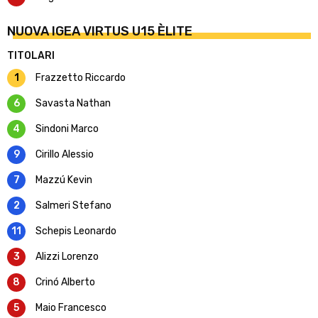
NUOVA IGEA VIRTUS U15 ÈLITE
TITOLARI
1
Frazzetto Riccardo
6
Savasta Nathan
4
Sindoni Marco
9
Cirillo Alessio
7
Mazzú Kevin
2
Salmeri Stefano
11
Schepis Leonardo
3
Alizzi Lorenzo
8
Crinó Alberto
5
Maio Francesco