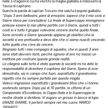
nelle 3 stagioni in cui ha vestito la maglia gialloblu e indossato la
fascia di capitano.
Queste le parole di capitan Trovato che saluta il popolo gialloblu:
“Dopo 3 anni bellissimi, pieni di emozioni, sapevo che il mio ciclo a
Giarre stava per concludersi. La finale di Supercoppa immaginavo
potesse essere la mia ultima partita con il Giarre, quindi a tutti i
costi io e tutto il gruppo volevamo vincere anche quella finale.
Sono arrivato a Giarre sposando appieno gli obiettivi che la
società si era prefissata e devo dire che ci siamo riusciti vincendo
tutto quello che c’era da vincere.
Ringrazio tutti i miei compagni di squadra, che in questi 3 anni
sono stati davvero tanti, perché ognuno di loro ha messo un
mattone per costruire questa grande realtà.
La ciliegina sulla torta è stata quando la società mi ha dato la
responsabilità di diventare il capitano del Giarre. Spero di aver
dimostrato, sia in campo che fuori, soprattutto il grandissimo
rispetto che ho sempre portato per questa maglia.
Volevo ringraziare soprattutto i grandissimi tifosi che ci hanno
sostenuto sempre. Dopo più di 70 partite, la vittoria di un
Campionato d’Eccellenza, la Coppa Italia e la Supercoppa le
nostre strade si dividono. Vi auguro un grosso in bocca al lupo.
GRAZIE GIARRE, ti porterò sempre nel mio cuore. MARCO
TROVATO”
.