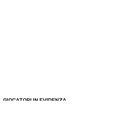
GIOCATORI IN EVIDENZA
Trovato Marco