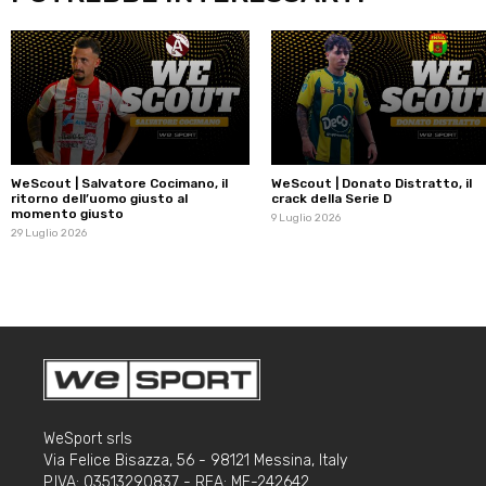
WeScout | Salvatore Cocimano, il
WeScout | Donato Distratto, il
ritorno dell’uomo giusto al
crack della Serie D
momento giusto
9 Luglio 2026
29 Luglio 2026
WeSport srls
Via Felice Bisazza, 56 - 98121 Messina, Italy
P.IVA: 03513290837 - REA: ME-242642