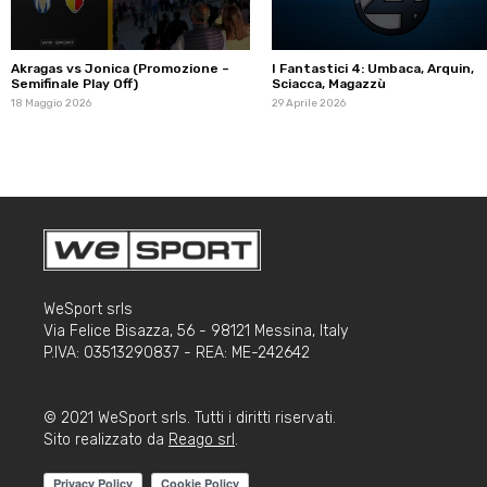
Akragas vs Jonica (Promozione –
I Fantastici 4: Umbaca, Arquin,
Semifinale Play Off)
Sciacca, Magazzù
18 Maggio 2026
29 Aprile 2026
WeSport srls
Via Felice Bisazza, 56 - 98121 Messina, Italy
P.IVA: 03513290837 - REA: ME-242642
© 2021 WeSport srls. Tutti i diritti riservati.
Sito realizzato da
Reago srl
.