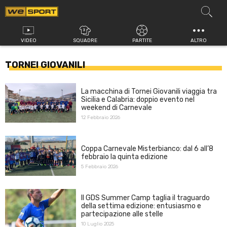
Vai
al
contenuto
VIDEO
SQUADRE
PARTITE
ALTRO
TORNEI GIOVANILI
La macchina di Tornei Giovanili viaggia tra
Sicilia e Calabria: doppio evento nel
weekend di Carnevale
12 Febbraio 2026
Coppa Carnevale Misterbianco: dal 6 all’8
febbraio la quinta edizione
5 Febbraio 2026
Il GDS Summer Camp taglia il traguardo
della settima edizione: entusiasmo e
partecipazione alle stelle
10 Luglio 2025