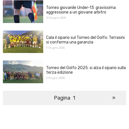
Torneo giovanile Under-13: gravissima
aggressione a un giovane arbitro
10 Giugno 2025
Cala il sipario sul Torneo del Golfo: Terrasini
si conferma una garanzia
9 Giugno 2025
Torneo del Golfo 2025: si alza il sipario sulla
terza edizione
5 Giugno 2025
N
1
»
a
v
i
g
a
z