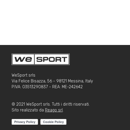
i
o
n
e
a
r
t
i
c
o
l
o
WeSport srls
Via Felice Bisazza, 56 - 98121 Messina, Italy
P.IVA: 03513290837 - REA: ME-242642
© 2021 WeSport srls. Tutti i diritti riservati.
Sito realizzato da
Reago srl
.