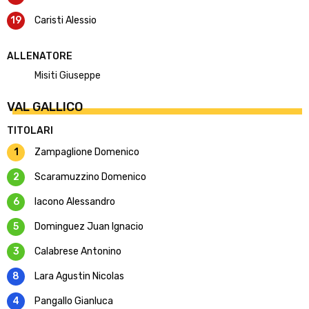
19
Caristi Alessio
ALLENATORE
Misiti Giuseppe
VAL GALLICO
TITOLARI
1
Zampaglione Domenico
2
Scaramuzzino Domenico
6
Iacono Alessandro
5
Dominguez Juan Ignacio
3
Calabrese Antonino
8
Lara Agustin Nicolas
4
Pangallo Gianluca