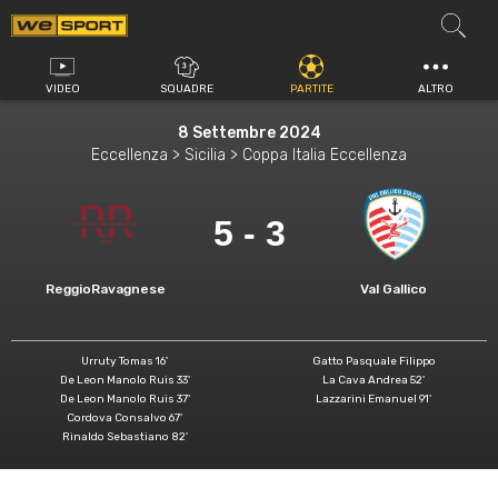
Vai
al
contenuto
VIDEO
SQUADRE
PARTITE
ALTRO
8 Settembre 2024
Eccellenza > Sicilia > Coppa Italia Eccellenza
5 - 3
ReggioRavagnese
Val Gallico
Urruty Tomas 16'
Gatto Pasquale Filippo
De Leon Manolo Ruis 33'
La Cava Andrea 52'
De Leon Manolo Ruis 37'
Lazzarini Emanuel 91'
Cordova Consalvo 67'
Rinaldo Sebastiano 82'