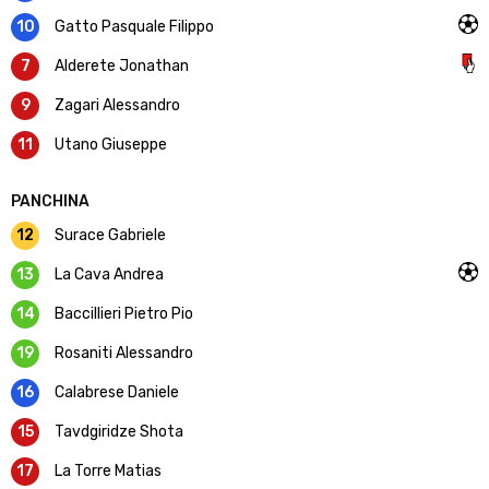
10
Gatto Pasquale Filippo
7
Alderete Jonathan
9
Zagari Alessandro
11
Utano Giuseppe
PANCHINA
12
Surace Gabriele
13
La Cava Andrea
14
Baccillieri Pietro Pio
19
Rosaniti Alessandro
16
Calabrese Daniele
15
Tavdgiridze Shota
17
La Torre Matias