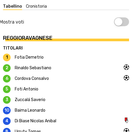
Tabellino
Cronistoria
Mostra voti
REGGIORAVAGNESE
TITOLARI
1
Fotia Demetrio
2
Rinaldo Sebastiano
6
Cordova Consalvo
5
Foti Antonio
3
Zuccalá Saverio
10
Baima Leonardo
4
Di Biase Nicolas Anibal
8
Urruty Tomas