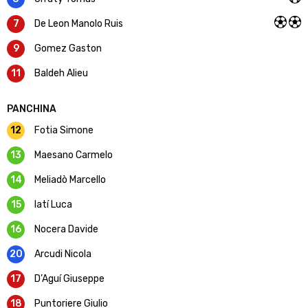
7
De Leon Manolo Ruis
9
Gomez Gaston
11
Baldeh Alieu
PANCHINA
12
Fotia Simone
13
Maesano Carmelo
14
Meliadò Marcello
15
Iatí Luca
16
Nocera Davide
20
Arcudi Nicola
17
D’Aguí Giuseppe
18
Puntoriere Giulio